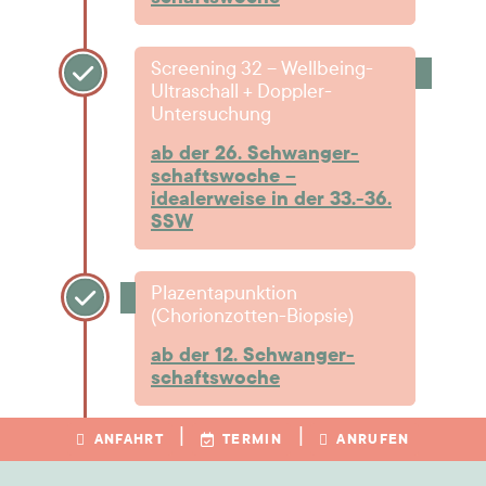
Screening 32 – Wellbeing-
Ultraschall + Doppler-
Untersuchung
ab der 26. Schwanger­
schafts­woche –
idealerweise in der 33.-36.
SSW
Plazentapunktion
(Chorionzotten-Biopsie)
ab der 12. Schwanger­
schafts­woche
|
|
ANFAHRT
TERMIN
ANRUFEN
Fruchtwasserpunktion
(Amniozentese)