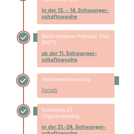
in der 12. – 14. Schwanger­
schafts­woche
Nicht Invasiver Pränatal-Test
(NIPT)
ab der 11. Schwanger­
schafts­woche
Hebammenberatung
Details
Screening 22 –
Organscreening
in der 21.-24. Schwanger­
schafts­woche