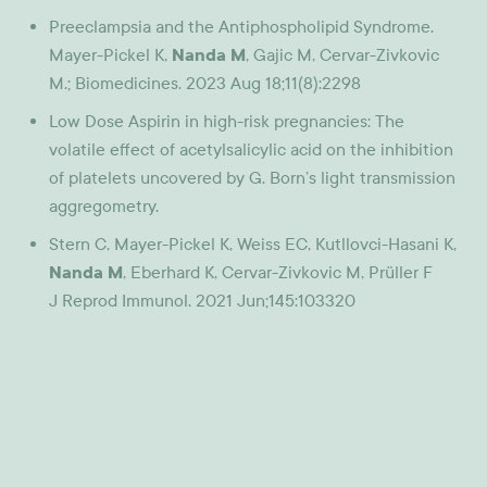
Preeclampsia and the Antiphospholipid Syndrome.
Mayer-Pickel K,
Nanda M
, Gajic M, Cervar-Zivkovic
M.; Biomedicines. 2023 Aug 18;11(8):2298
Low Dose Aspirin in high-risk pregnancies: The
volatile effect of acetylsalicylic acid on the inhibition
of platelets uncovered by G. Born’s light transmission
aggregometry.
Stern C, Mayer-Pickel K, Weiss EC, Kutllovci-Hasani K,
Nanda M
, Eberhard K, Cervar-Zivkovic M, Prüller F
J Reprod Immunol. 2021 Jun;145:103320