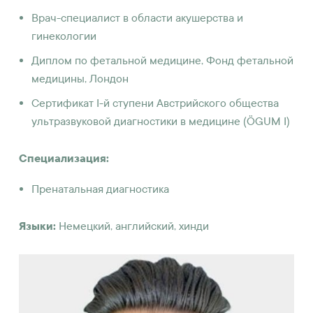
Врач-специалист в области акушерства и
гинекологии
Диплом по фетальной медицине, Фонд фетальной
медицины, Лондон
Сертификат I-й ступени Австрийского общества
ультразвуковой диагностики в медицине (ÖGUM I)
Специализация:
Пренатальная диагностика
Языки:
Немецкий, английский, хинди