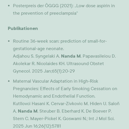
Posterpreis der ÖGGG (2021): „Low dose aspirin in
the prevention of preeclampsia“
Publikationen
Routine 36-week scan: prediction of small-for-
gestational-age neonate.
Adjahou S, Syngelaki A,
Nanda M
, Papavasileiou D,
Akolekar R, Nicolaides KH. Ultrasound Obstet
Gynecol. 2025 Jan;65(1):20-29
Maternal Vascular Adaptation in High-Risk
Pregnancies: Effects of Early Smoking Cessation on
Hemodynamic and Endothelial Function.
Kutllovci Hasani K, Cervar-Zivkovic M, Hiden U, Saloň
A,
Nanda M
, Steuber B, Eberhard K, De Boever P,
Stern C, Mayer-Pickel K, Goswami N.; Int J Mol Sci.
2025 Jun 16;26(12):5781